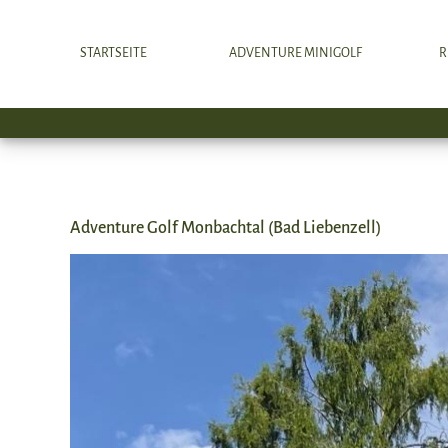
Zum
Inhalt
STARTSEITE
ADVENTURE MINIGOLF
R
springen
Adventure Golf Monbachtal (Bad Liebenzell)
Zeige
grösseres
Bild