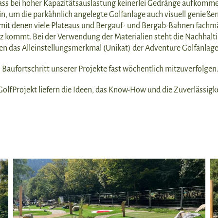
s bei hoher Kapazitätsauslastung keinerlei Gedränge aufkommen
, um die parkähnlich angelegte Golfanlage auch visuell genießen 
 mit denen viele Plateaus und Bergauf- und Bergab-Bahnen fachmä
urz kommt. Bei der Verwendung der Materialien steht die Nachhalt
en das Alleinstellungsmerkmal (Unikat) der Adventure Golfanlag
en Baufortschritt unserer Projekte fast wöchentlich mitzuverfolgen
olfProjekt liefern die Ideen, das Know-How und die Zuverlässigke