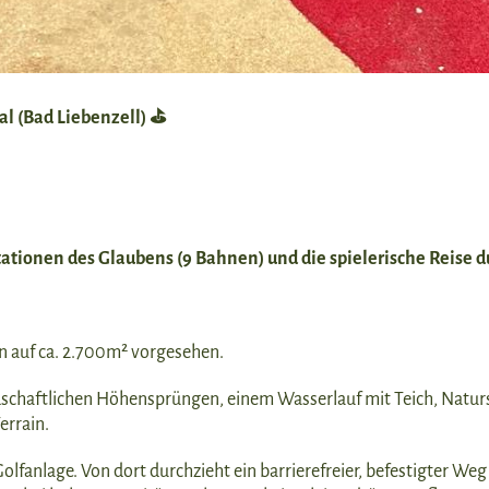
l (Bad Liebenzell) ⛳
tationen des Glaubens (9 Bahnen) und die spielerische Reise 
en auf ca. 2.700m² vorgesehen.
ndschaftlichen Höhensprüngen, einem Wasserlauf mit Teich, Natu
errain.
lfanlage. Von dort durchzieht ein barrierefreier, befestigter We