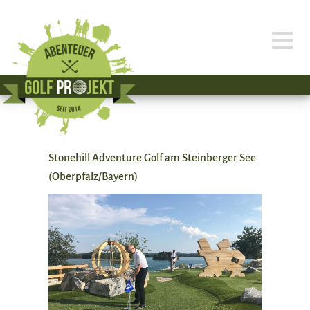
Zum
Inhalt
springen
Stonehill Adventure Golf am Steinberger See
(Oberpfalz/Bayern)
Zeige
grösseres
Bild